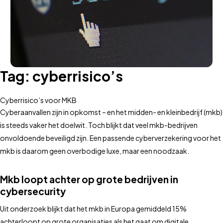
Tag:
cyberrisico’s
Cyberrisico’s voor MKB
Cyberaanvallen zijn in opkomst – en het midden- en kleinbedrijf (mkb)
is steeds vaker het doelwit. Toch blijkt dat veel mkb-bedrijven
onvoldoende beveiligd zijn. Een passende cyberverzekering voor het
mkb is daarom geen overbodige luxe, maar een noodzaak.
Mkb loopt achter op grote bedrijven in
cybersecurity
Uit onderzoek blijkt dat het mkb in Europa gemiddeld 15%
achterloopt op grote organisaties als het gaat om digitale