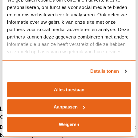
personaliseren, om functies voor social media te bieden
en om ons websiteverkeer te analyseren. Ook delen we
Kan ik ook zonder IT-afdeling een
informatie over uw gebruik van onze site met onze
cyberverzekering afsluiten?
partners voor social media, adverteren en analyse. Deze
partners kunnen deze gegevens combineren met andere
informatie die u aan ze heeft verstrekt of die ze hebben
verzameld op basis van uw gebruik van hun services.
Wat moet ik doen als ik slachtoffer
ben van een cyberaanval?
Details tonen
Alles toestaan
Aanpassen
Landman Assurantiën helpt mkb-bedrijven
digitaal weerbaar te worden
Weigeren
Bij Landman Assurantiën ondersteunen we mkb-ondernemers bij het
beheersen van cyberrisico’s. Wij bieden: