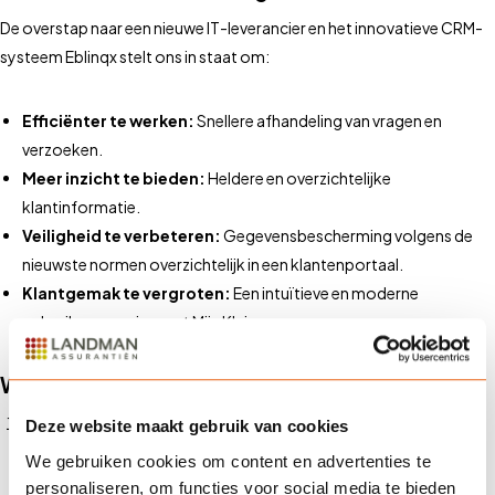
De overstap naar een nieuwe IT-leverancier en het innovatieve CRM-
systeem Eblinqx stelt ons in staat om:
Efficiënter te werken:
Snellere afhandeling van vragen en
verzoeken.
Meer inzicht te bieden:
Heldere en overzichtelijke
klantinformatie.
Veiligheid te verbeteren:
Gegevensbescherming volgens de
nieuwste normen overzichtelijk in een klantenportaal.
Klantgemak te vergroten:
Een intuïtieve en moderne
gebruikerservaring met Mijn Kluis.
Wat moet je doen?
Wil je toegang tot Mijn Kluis? Vraag eenvoudig je inloggegevens
Deze website maakt gebruik van cookies
aan door
een mail te sturen
of neem contact op met je vaste
We gebruiken cookies om content en advertenties te
adviseur.
personaliseren, om functies voor social media te bieden