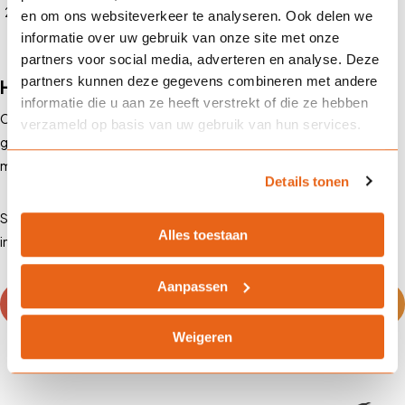
Maak je geen zorgen over de oude Digitale Polismap; wij hebben
en om ons websiteverkeer te analyseren. Ook delen we
de overstap al voor je geregeld.
informatie over uw gebruik van onze site met onze
partners voor social media, adverteren en analyse. Deze
partners kunnen deze gegevens combineren met andere
Hulp nodig?
informatie die u aan ze heeft verstrekt of die ze hebben
Ons team staat klaar om je te helpen met deze overstap. Of het nu
verzameld op basis van uw gebruik van hun services.
gaat om vragen over
Mijn Kluis
, je polissen of de nieuwe
mogelijkheden van ons CRM-systeem, we helpen je graag verder.
Details tonen
Samen met jou kijken we vooruit naar een toekomst waarin gemak,
Alles toestaan
innovatie en veiligheid centraal staan.
Aanpassen
Neem contact op voor vrijblijvend advies
Weigeren