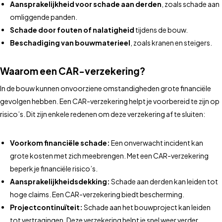
Aansprakelijkheid voor schade aan derden
, zoals schade aan
omliggende panden.
Schade door fouten of nalatigheid
tijdens de bouw.
Beschadiging van bouwmaterieel
, zoals kranen en steigers.
Waarom een CAR-verzekering?
In de bouw kunnen onvoorziene omstandigheden grote financiële
gevolgen hebben. Een CAR-verzekering helpt je voorbereid te zijn op
risico’s. Dit zijn enkele redenen om deze verzekering af te sluiten:
Voorkom financiële schade:
Een onverwacht incident kan
grote kosten met zich meebrengen. Met een CAR-verzekering
beperk je financiële risico’s.
Aansprakelijkheidsdekking:
Schade aan derden kan leiden tot
hoge claims. Een CAR-verzekering biedt bescherming.
Projectcontinuïteit:
Schade aan het bouwproject kan leiden
tot vertragingen. Deze verzekering helpt je snel weer verder.