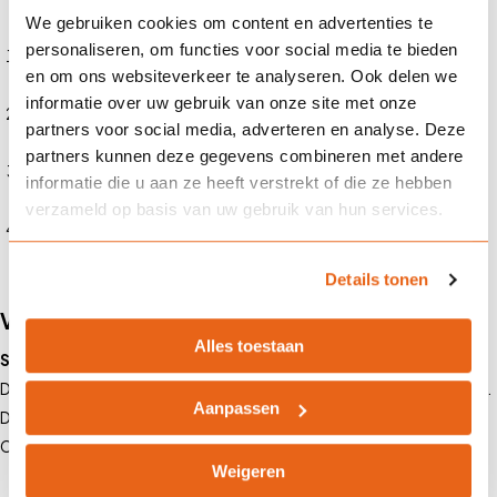
We gebruiken cookies om content en advertenties te
personaliseren, om functies voor social media te bieden
Risicoanalyse:
We brengen de risico’s van jouw bouwproject in
en om ons websiteverkeer te analyseren. Ook delen we
kaart.
informatie over uw gebruik van onze site met onze
Vergelijking van verzekeraars:
We zoeken de beste dekking
partners voor social media, adverteren en analyse. Deze
tegen de scherpste premie.
partners kunnen deze gegevens combineren met andere
Preventieadvies:
We adviseren over risicobeheer en
informatie die u aan ze heeft verstrekt of die ze hebben
schadepreventie.
verzameld op basis van uw gebruik van hun services.
Schadeafhandeling:
Bij schade zorgen we voor een snelle en
efficiënte afhandeling.
Details tonen
Voorbeelden van schades in de bouw
Alles toestaan
Stormschade aan een bouwplaats in Noord-Holland
Door een zware storm stortte een gedeeltelijk opgetrokken pand in.
Aanpassen
De kosten van de schade bedroegen ruim €200.000. Dankzij de
CAR-verzekering werd dit bedrag vergoed.
Weigeren