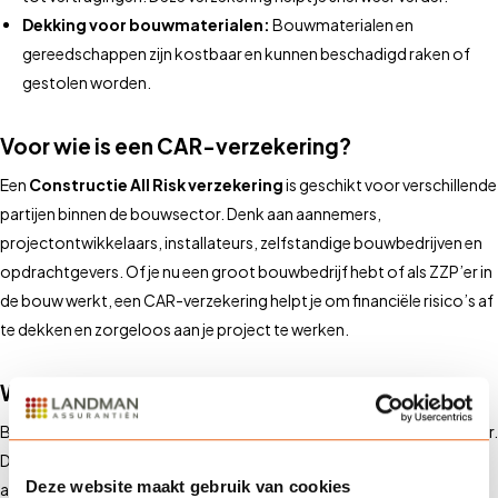
Dekking voor bouwmaterialen:
Bouwmaterialen en
gereedschappen zijn kostbaar en kunnen beschadigd raken of
gestolen worden.
Voor wie is een CAR-verzekering?
Een
Constructie All Risk verzekering
is geschikt voor verschillende
partijen binnen de bouwsector. Denk aan aannemers,
projectontwikkelaars, installateurs, zelfstandige bouwbedrijven en
opdrachtgevers. Of je nu een groot bouwbedrijf hebt of als ZZP’er in
de bouw werkt, een CAR-verzekering helpt je om financiële risico’s af
te dekken en zorgeloos aan je project te werken.
Waarom via Landman?
Bij
Landman Assurantiën
begrijpen we de risico’s in de bouwsector.
Daarom bieden we op maat gemaakte CAR-verzekeringen,
Deze website maakt gebruik van cookies
afgestemd op jouw specifieke projecten. Onze experts helpen je bij: