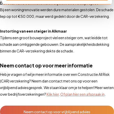
Diefstal van bouwmaterialen bij een renovatieproject
Bij een woningrenovatie werden dure materialen gestolen. De schade
liep op tot €50.000, maar werd gedekt door de CAR-verzekering.
Instorting van een steiger in Alkmaar
Tijdens een groot bouwproject viel een steiger om, wat leidde tot
schade aan omliggende gebouwen. De aansprakelijkheidsdekking
binnen de CAR-verzekering dekte de schade.
Neem contact op voor meer informatie
Heb je vragen of wil je meer informatie over een Constructie All Risk
(CAR) verzekering? Neem dan contact met ons op voor een
vrijblijvend adviesgesprek. We staan klaar om je te helpen! Meer weten
over bedrijfsverzekeringen?
Klik hier
.
Of plan hier een afspraak in
.
Neem contact op voor vrijblijvend advies