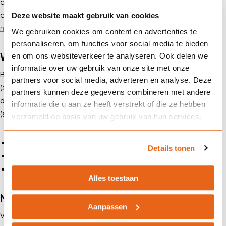
op met onze adviseurs voor persoonlijk advies. Onze adviseurs zijn
op werkdagen bereikbaar van 8.00 tot 17.30 uur via
telefoon
of
e-
Deze website maakt gebruik van cookies
mail
.
We gebruiken cookies om content en advertenties te
personaliseren, om functies voor social media te bieden
Waarom kiezen voor Landman Assurantiën?
en om ons websiteverkeer te analyseren. Ook delen we
informatie over uw gebruik van onze site met onze
Bij
Landman Assurantiën
begrijpen we hoe waardevol jouw
partners voor social media, adverteren en analyse. Deze
(sta)caravan is. Daarom bieden wij op maat gemaakte verzekeringen
partners kunnen deze gegevens combineren met andere
die aansluiten bij jouw wensen en gebruik. Met onze
informatie die u aan ze heeft verstrekt of die ze hebben
(sta)caravanverzekering ben je verzekerd van:
verzameld op basis van uw gebruik van hun services.
Uitgebreide dekking op maat
Details tonen
Deskundig advies van ervaren specialisten
Uitstekende service bij schadeafhandeling en herstel
Alles toestaan
Neem contact op
Aanpassen
Voor meer informatie of een persoonlijk adviesgesprek, neem