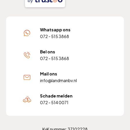
by
Whatsapp ons
072 - 515 3868
Bel ons
072 - 515 3868
Mail ons
info@landmanbv.nl
Schade melden
072 - 514 0071
KvK nummer: 37102228