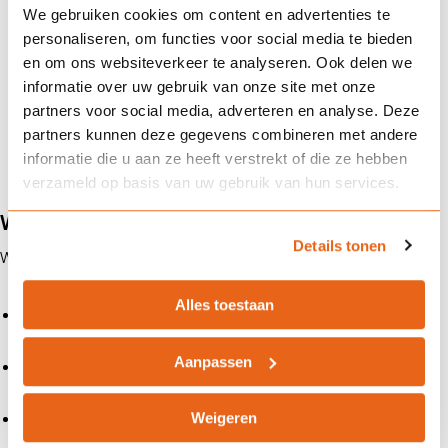
We gebruiken cookies om content en advertenties te
personaliseren, om functies voor social media te bieden
Waarom is antifouling zo
en om ons websiteverkeer te analyseren. Ook delen we
belangrijk?
informatie over uw gebruik van onze site met onze
partners voor social media, adverteren en analyse. Deze
partners kunnen deze gegevens combineren met andere
informatie die u aan ze heeft verstrekt of die ze hebben
verzameld op basis van uw gebruik van hun services.
Waarom kiezen voor Landman?
Details tonen
Wat je van ons mag verwachten:
Alles toestaan
Onafhankelijk advies
: wij vergelijken meerdere verzekeraars en
zoeken de beste voorwaarden en premie voor jou.
Aanpassen
Persoonlijke service
: vaste contactpersonen die jou en je boot
écht kennen.
Weigeren
Snelle schadeafhandeling
: wij staan direct voor je klaar als er
iets gebeurt.