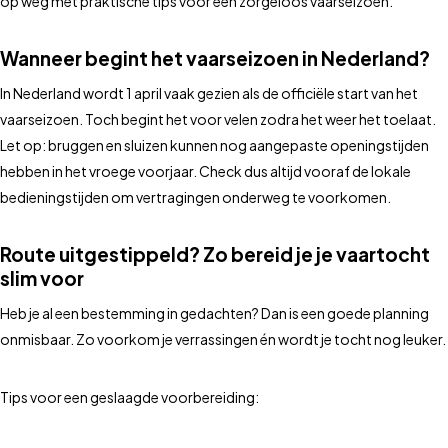
op weg met praktische tips voor een zorgeloos vaarseizoen.
Wanneer begint het vaarseizoen in Nederland?
In Nederland wordt 1 april vaak gezien als de officiële start van het
vaarseizoen. Toch begint het voor velen zodra het weer het toelaat.
Let op: bruggen en sluizen kunnen nog aangepaste openingstijden
hebben in het vroege voorjaar. Check dus altijd vooraf de lokale
bedieningstijden om vertragingen onderweg te voorkomen.
Route uitgestippeld? Zo bereid je je vaartocht
slim voor
Heb je al een bestemming in gedachten? Dan is een goede planning
onmisbaar. Zo voorkom je verrassingen én wordt je tocht nog leuker.
Tips voor een geslaagde voorbereiding: