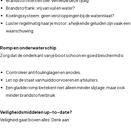
Brandstoffilters en olie: vernieuw deze tijdig.
Brandstoftank: vrij van vuil en water?
Koelingssysteem: geen verstoppingen bij de waterinlaat?
Luister regelmatig naar je motor: afwijkende geluiden zijn vaak een
waarschuwing.
Romp en onderwaterschip
Zorg dat de onderkant van je boot schoon en goed beschermd is:
Controleer antifoulinglagen en anodes.
Let op de staat van huiddoorvoeren en afsluiters.
Een gladde romp betekent niet alleen minder slijtage, maar ook
minder brandstofverbruik.
Veiligheidsmiddelen up-to-date?
Veiligheid gaat boven alles. Denk aan: