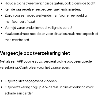
Houd altijd het weerbericht in de gaten, ook tijdens de tocht.
Ken de vaarregels en respecteer snelheidslimieten.
Zorg voor een goed werkende marifoon en een geldig
marifooncertificaat.
Vermijd varen onder invloed: veiligheid eerst!
Maak een simpel noodplan voor situaties zoals motorpech of
man overboord.
Vergeet je bootverzekering niet
Net als een APK voor je auto, verdient ook je boot een goede
verzekering. Controleer voor het vaarseizoen:
Of je registratiegegevens kloppen.
Of je verzekering nog up-to-date is, inclusief dekking voor
schade aan derden.