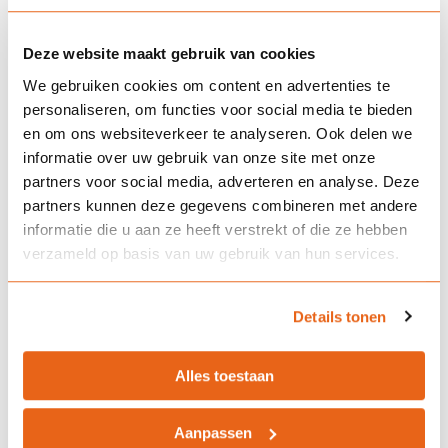
bezittingenverzekering en een
inboedelverzekering?
Deze website maakt gebruik van cookies
We gebruiken cookies om content en advertenties te
personaliseren, om functies voor social media te bieden
Is een taxatie verplicht?
en om ons websiteverkeer te analyseren. Ook delen we
informatie over uw gebruik van onze site met onze
partners voor social media, adverteren en analyse. Deze
partners kunnen deze gegevens combineren met andere
Geldt de verzekering ook
informatie die u aan ze heeft verstrekt of die ze hebben
buitenshuis?
verzameld op basis van uw gebruik van hun services.
Details tonen
Wat gebeurt er bij schade of
diefstal?
Alles toestaan
Aanpassen