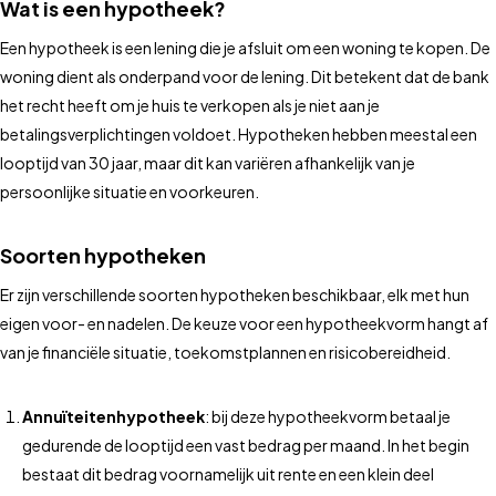
Wat is een hypotheek?
Een hypotheek is een lening die je afsluit om een woning te kopen. De
woning dient als onderpand voor de lening. Dit betekent dat de bank
het recht heeft om je huis te verkopen als je niet aan je
betalingsverplichtingen voldoet. Hypotheken hebben meestal een
looptijd van 30 jaar, maar dit kan variëren afhankelijk van je
persoonlijke situatie en voorkeuren.
Soorten hypotheken
Er zijn verschillende soorten hypotheken beschikbaar, elk met hun
eigen voor- en nadelen. De keuze voor een hypotheekvorm hangt af
van je financiële situatie, toekomstplannen en risicobereidheid.
Annuïteitenhypotheek
: bij deze hypotheekvorm betaal je
gedurende de looptijd een vast bedrag per maand. In het begin
bestaat dit bedrag voornamelijk uit rente en een klein deel