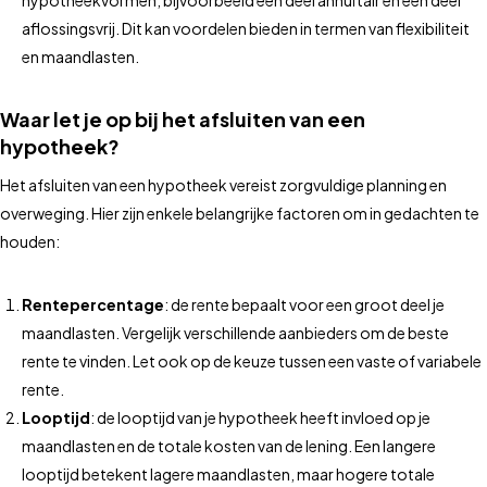
hypotheekvormen, bijvoorbeeld een deel annuïtair en een deel
aflossingsvrij. Dit kan voordelen bieden in termen van flexibiliteit
en maandlasten.
Waar let je op bij het afsluiten van een
hypotheek?
Het afsluiten van een hypotheek vereist zorgvuldige planning en
overweging. Hier zijn enkele belangrijke factoren om in gedachten te
houden:
Rentepercentage
: de rente bepaalt voor een groot deel je
maandlasten. Vergelijk verschillende aanbieders om de beste
rente te vinden. Let ook op de keuze tussen een vaste of variabele
rente.
Looptijd
: de looptijd van je hypotheek heeft invloed op je
maandlasten en de totale kosten van de lening. Een langere
looptijd betekent lagere maandlasten, maar hogere totale