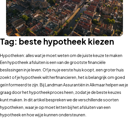
Tag:
beste hypotheek kiezen
Hypotheken: alles wat je moet weten om de juiste keuze te maken
Een hypotheek afsluiten is een van de grootste financiële
beslissingen in je leven. Of je nu je eerste huis koopt, een groter huis
zoekt of je hypotheek wilt herfinancieren, het is belangrijk om goed
geïnformeerd te zijn. Bij Landman Assurantiën in Alkmaar helpen we je
graag door het hypotheekproces heen, zodat je de beste keuzes
kunt maken. In dit artikel bespreken we de verschillende soorten
hypotheken, waar je op moet letten bij het afsluiten van een
hypotheek en hoe wij je kunnen ondersteunen.