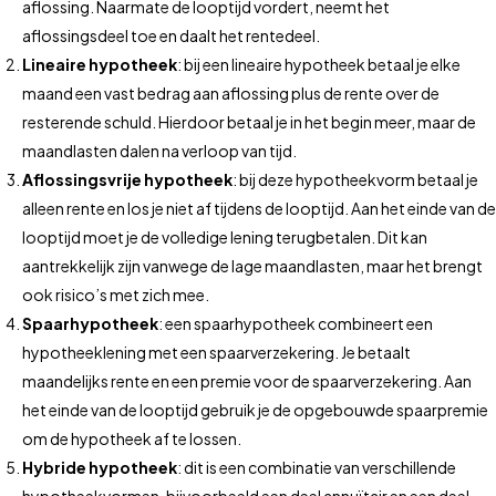
aflossing. Naarmate de looptijd vordert, neemt het
aflossingsdeel toe en daalt het rentedeel.
Lineaire hypotheek
: bij een lineaire hypotheek betaal je elke
maand een vast bedrag aan aflossing plus de rente over de
resterende schuld. Hierdoor betaal je in het begin meer, maar de
maandlasten dalen na verloop van tijd.
Aflossingsvrije hypotheek
: bij deze hypotheekvorm betaal je
alleen rente en los je niet af tijdens de looptijd. Aan het einde van de
looptijd moet je de volledige lening terugbetalen. Dit kan
aantrekkelijk zijn vanwege de lage maandlasten, maar het brengt
ook risico’s met zich mee.
Spaarhypotheek
: een spaarhypotheek combineert een
hypotheeklening met een spaarverzekering. Je betaalt
maandelijks rente en een premie voor de spaarverzekering. Aan
het einde van de looptijd gebruik je de opgebouwde spaarpremie
om de hypotheek af te lossen.
Hybride hypotheek
: dit is een combinatie van verschillende