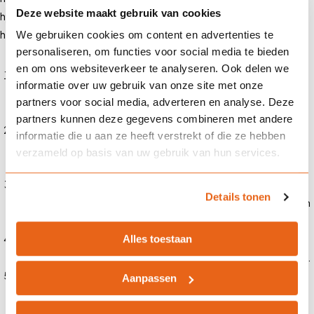
Deze website maakt gebruik van cookies
hypotheekadviseurs om je de beste ondersteuning te bieden. Hier is
hoe we je kunnen ondersteunen:
We gebruiken cookies om content en advertenties te
personaliseren, om functies voor social media te bieden
en om ons websiteverkeer te analyseren. Ook delen we
Persoonlijk advies
: onze hypotheekadviseurs nemen de tijd om
informatie over uw gebruik van onze site met onze
je financiële situatie en wensen te begrijpen. We helpen je bij het
partners voor social media, adverteren en analyse. Deze
kiezen van een hypotheek die past bij jouw behoeften.
partners kunnen deze gegevens combineren met andere
Vergelijking van hypotheken
: we vergelijken verschillende
informatie die u aan ze heeft verstrekt of die ze hebben
hypotheekaanbieders om de beste rente en voorwaarden te
verzameld op basis van uw gebruik van hun services.
vinden.
Begeleiding bij het afsluiten
: we begeleiden je door het hele
Details tonen
proces van hypotheekaanvraag tot en met de ondertekening van
de akte bij de notaris.
Alles toestaan
Herfinanciering
: als je al een hypotheek hebt, kunnen we je
helpen om deze te herfinancieren tegen gunstigere voorwaarden.
Nazorg
: we bieden ondersteuning na het afsluiten van de
Aanpassen
hypotheek, bijvoorbeeld bij wijzigingen in je financiële situatie of
bij vragen.