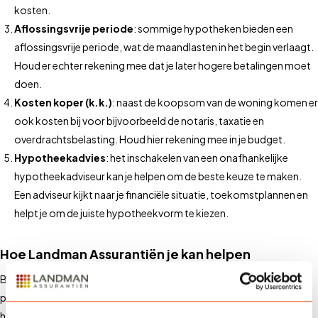
kosten.
Aflossingsvrije periode
: sommige hypotheken bieden een
aflossingsvrije periode, wat de maandlasten in het begin verlaagt.
Houd er echter rekening mee dat je later hogere betalingen moet
doen.
Kosten koper (k.k.)
: naast de koopsom van de woning komen er
ook kosten bij voor bijvoorbeeld de notaris, taxatie en
overdrachtsbelasting. Houd hier rekening mee in je budget.
Hypotheekadvies
: het inschakelen van een onafhankelijke
hypotheekadviseur kan je helpen om de beste keuze te maken.
Een adviseur kijkt naar je financiële situatie, toekomstplannen en
helpt je om de juiste hypotheekvorm te kiezen.
Hoe Landman Assurantiën je kan helpen
Bij Landman Assurantiën bieden we uitgebreide diensten en
persoonlijk advies om je te helpen bij het afsluiten van de juiste
hypotheek. We werken samen met professionele