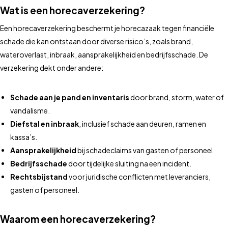
Wat is een horecaverzekering?
Een horecaverzekering beschermt je horecazaak tegen financiële
schade die kan ontstaan door diverse risico’s, zoals brand,
wateroverlast, inbraak, aansprakelijkheid en bedrijfsschade. De
verzekering dekt onder andere:
Schade aan je pand en inventaris
door brand, storm, water of
vandalisme.
Diefstal en inbraak
, inclusief schade aan deuren, ramen en
kassa’s.
Aansprakelijkheid
bij schadeclaims van gasten of personeel.
Bedrijfsschade
door tijdelijke sluiting na een incident.
Rechtsbijstand
voor juridische conflicten met leveranciers,
gasten of personeel.
Waarom een horecaverzekering?