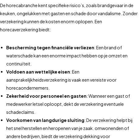
De horecabranche kent specifieke risico’s, zoals brandgevaar in de
keuken, ongelukken met gasten en schade door vandalisme. Zonder
verzekering kunnen de kosten enorm oplopen. Een
horecaverzekering biedt:
Bescherming tegen financiële verliezen
: Een brand of
waterschade kan een enorme impact hebben op je omzet en
continuïteit.
Voldoen aan wettelijke eisen
: Een
aansprakelijkheidsverzekering is vaak een vereiste voor
horecaondernemers.
Zekerheid voor personeel en gasten
: Wanneer een gast of
medewerker letsel oploopt, dekt de verzekering eventuele
schadeclaims.
Voorkomen van langdurige sluiting
: De verzekering helpt bij
het snel herstellen en heropenen van je zaak. omwonenden of
andere bedrijven, biedt de verzekering dekking voor