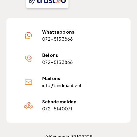
by
Whatsapp ons
072 - 515 3868
Bel ons
072 - 515 3868
Mail ons
info@landmanbv.nl
Schade melden
072 - 514 0071
KvK nummer: 37102228