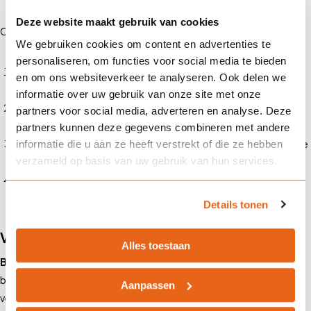
Deze website maakt gebruik van cookies
Onze aanpak omvat:
We gebruiken cookies om content en advertenties te
personaliseren, om functies voor social media te bieden
Risicoanalyse
: We brengen de specifieke risico’s van jouw
en om ons websiteverkeer te analyseren. Ook delen we
horecazaak in kaart.
informatie over uw gebruik van onze site met onze
Vergelijking en offerte
: We vergelijken verschillende
partners voor social media, adverteren en analyse. Deze
verzekeringen en bieden een passende offerte.
partners kunnen deze gegevens combineren met andere
Preventieadvies
: We geven advies over maatregelen om schade
informatie die u aan ze heeft verstrekt of die ze hebben
verzameld op basis van uw gebruik van hun services.
te voorkomen.
Ondersteuning bij schade
: Bij schade of een incident staan we
klaar om je te ondersteunen bij de afhandeling.
Details tonen
Voorbeelden van horecaschade
Alles toestaan
Brand in de keuken
: Een vlam in de pan veroorzaakt een grote
brand, waardoor de keuken tijdelijk gesloten moet worden. De
Aanpassen
verzekering dekt de herstelkosten en bedrijfsschade.