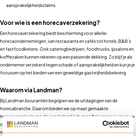
aansprakelijkheidsclaims.
Voor wie is een horecaverzekering?
Een horecaverzekering biedt bescherming voor allerlei
horecaondernemingen, van restaurants en cafés tot hotels, B&B’s
en fastfoodketens. Ook cateringbedrijven, foodtrucks, ijssalons en
koffiezaken kunnen rekenen op een passende dekking. Zo blijf je als
ondernemer verzekerd tegen schade of aansprakelijkheid en kun je je
focussen op het bieden van een geweldige gastvrijheidsbeleving.
Waarom via Landman?
Bij Landman Assurantiën begrijpen we de uitdagingen van de
horecabranche. Daarom bieden we op maat gemaakte
horecaverzekeringen die aansluiten bij de specifieke risico’s van jouw
onderneming. Onze experts helpen je bij het identificeren van
mogelijke risico’s en het kiezen van de juiste dekking.