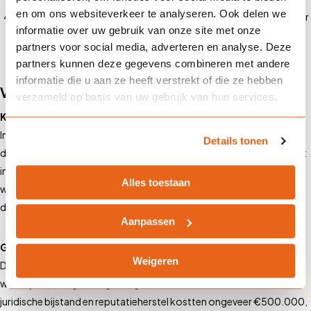
en om ons websiteverkeer te analyseren. Ook delen we
Ondersteuning bij schade:
Bij een cyberincident staan we klaar
informatie over uw gebruik van onze site met onze
om je te ondersteunen en de schadeafhandeling snel en efficiënt
partners voor social media, adverteren en analyse. Deze
te regelen.
partners kunnen deze gegevens combineren met andere
informatie die u aan ze heeft verstrekt of die ze hebben
Voorbeelden van Cyberincidenten
verzameld op basis van uw gebruik van hun services.
KNVB datalek (2016)
In 2016 verloor de Koninklijke Nederlandse Voetbalbond (KNVB)
Details tonen
duizenden persoonsgegevens van leden door een groot datalek. Dit
incident leidde tot herstelkosten, juridische bijstand en boetes ter
Alles toestaan
waarde van €1 miljoen, maar gelukkig dekte hun cyberverzekering
deze kosten grotendeels.
Aanpassen
Gemeente Alkmaar cyberaanval (2021)
Weigeren
De gemeente Alkmaar werd in 2021 getroffen door een cyberaanval
waarbij hackers gevoelige burgerinformatie stalen. Het herstel,
juridische bijstand en reputatieherstel kostten ongeveer €500.000,