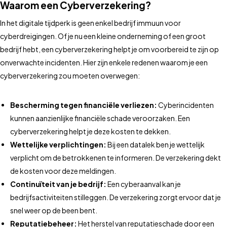
Waarom een Cyberverzekering?
In het digitale tijdperk is geen enkel bedrijf immuun voor
cyberdreigingen. Of je nu een kleine onderneming of een groot
bedrijf hebt, een cyberverzekering helpt je om voorbereid te zijn op
onverwachte incidenten. Hier zijn enkele redenen waarom je een
cyberverzekering zou moeten overwegen:
Bescherming tegen financiële verliezen:
Cyberincidenten
kunnen aanzienlijke financiële schade veroorzaken. Een
cyberverzekering helpt je deze kosten te dekken.
Wettelijke verplichtingen:
Bij een datalek ben je wettelijk
verplicht om de betrokkenen te informeren. De verzekering dekt
de kosten voor deze meldingen.
Continuïteit van je bedrijf:
Een cyberaanval kan je
bedrijfsactiviteiten stilleggen. De verzekering zorgt ervoor dat je
snel weer op de been bent.
Reputatiebeheer:
Het herstel van reputatieschade door een