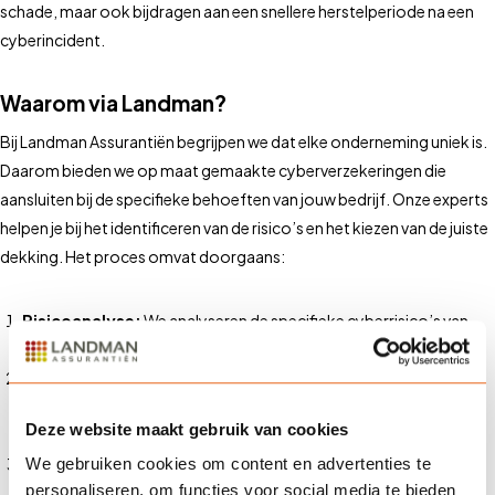
schade, maar ook bijdragen aan een snellere herstelperiode na een
cyberincident.
Waarom via Landman?
Bij Landman Assurantiën begrijpen we dat elke onderneming uniek is.
Daarom bieden we op maat gemaakte cyberverzekeringen die
aansluiten bij de specifieke behoeften van jouw bedrijf. Onze experts
helpen je bij het identificeren van de risico’s en het kiezen van de juiste
dekking. Het proces omvat doorgaans:
Risicoanalyse:
We analyseren de specifieke cyberrisico’s van
jouw bedrijf.
Vergelijking en offerte:
Op basis van de analyse vergelijken we
verschillende verzekeringen en stellen we een passende offerte
Deze website maakt gebruik van cookies
voor.
Preventiemaatregelen:
We adviseren over preventieve
We gebruiken cookies om content en advertenties te
personaliseren, om functies voor social media te bieden
maatregelen om de kans op cyberincidenten te verkleinen.