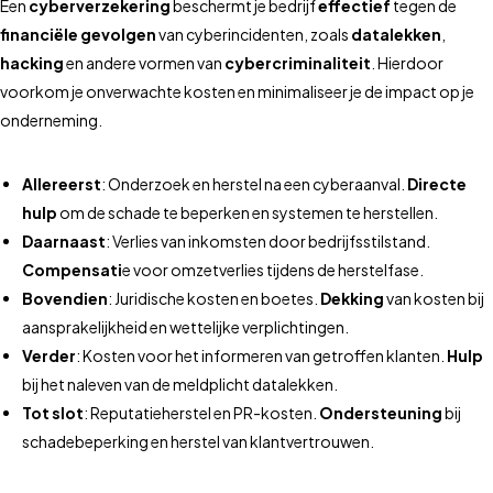
Een
cyberverzekering
beschermt je bedrijf
effectief
tegen de
financiële gevolgen
van cyberincidenten, zoals
datalekken
,
hacking
en andere vormen van
cybercriminaliteit
. Hierdoor
voorkom je onverwachte kosten en minimaliseer je de impact op je
onderneming.
Allereerst
: Onderzoek en herstel na een cyberaanval.
Directe
hulp
om de schade te beperken en systemen te herstellen.
Daarnaast
: Verlies van inkomsten door bedrijfsstilstand.
Compensati
e voor omzetverlies tijdens de herstelfase.
Bovendien
: Juridische kosten en boetes.
Dekking
van kosten bij
aansprakelijkheid en wettelijke verplichtingen.
Verder
: Kosten voor het informeren van getroffen klanten.
Hulp
bij het naleven van de meldplicht datalekken.
Tot slot
: Reputatieherstel en PR-kosten.
Ondersteuning
bij
schadebeperking en herstel van klantvertrouwen.