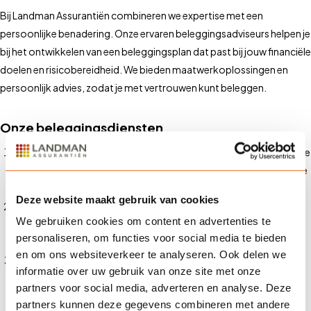
Bij Landman Assurantiën combineren we expertise met een
persoonlijke benadering. Onze ervaren beleggingsadviseurs helpen je
bij het ontwikkelen van een beleggingsplan dat past bij jouw financiële
doelen en risicobereidheid. We bieden maatwerkoplossingen en
persoonlijk advies, zodat je met vertrouwen kunt beleggen.
Onze beleggingsdiensten
Persoonlijk advies
: Onze adviseurs nemen de tijd om je financiële
situatie en doelen te begrijpen, zodat we een beleggingsstrategie
kunnen ontwikkelen die aan jouw behoeften voldoet.
Deze website maakt gebruik van cookies
Portefeuillebeheer
: We bieden actief portefeuillebeheer om
We gebruiken cookies om content en advertenties te
ervoor te zorgen dat je beleggingen optimaal presteren in
personaliseren, om functies voor social media te bieden
verschillende marktomstandigheden.
en om ons websiteverkeer te analyseren. Ook delen we
Marktanalyse en onderzoek
: We voorzien je van gedegen
informatie over uw gebruik van onze site met onze
marktanalyse en onderzoek om je te helpen weloverwogen
partners voor social media, adverteren en analyse. Deze
beleggingsbeslissingen te nemen.
partners kunnen deze gegevens combineren met andere