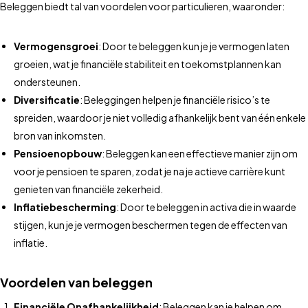
Beleggen biedt tal van voordelen voor particulieren, waaronder:
Vermogensgroei
: Door te beleggen kun je je vermogen laten
groeien, wat je financiële stabiliteit en toekomstplannen kan
ondersteunen.
Diversificatie
: Beleggingen helpen je financiële risico’s te
spreiden, waardoor je niet volledig afhankelijk bent van één enkele
bron van inkomsten.
Pensioenopbouw
: Beleggen kan een effectieve manier zijn om
voor je pensioen te sparen, zodat je na je actieve carrière kunt
genieten van financiële zekerheid.
Inflatiebescherming
: Door te beleggen in activa die in waarde
stijgen, kun je je vermogen beschermen tegen de effecten van
inflatie.
Voordelen van beleggen
Financiële Onafhankelijkheid
: Beleggen kan je helpen om