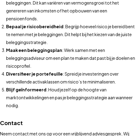
beleggingen. Dit kan variëren van vermogensgroei tot het
genereren van inkomsten of het opbouwen van een
pensioenfonds.
Bepaal je risicobereidheid
: Begrijp hoeveel risico je bereid bent
te nemen met je beleggingen. Dit helpt bij het kiezen van de juiste
beleggingsstrategie.
Maak een beleggingsplan
: Werk samen met een
beleggingsadviseur om een plan te maken dat past bij je doelen en
risicoprofiel.
Diversifieer je portefeuille
: Spreid je investeringen over
verschillende activaklassen om risico’s te minimaliseren.
Blijf geïnformeerd
: Houd jezelf op de hoogte van
marktontwikkelingen en pas je beleggingsstrategie aan wanneer
nodig.
Contact
Neem contact met ons op voor een vrijblijvend adviesgesprek. Wij