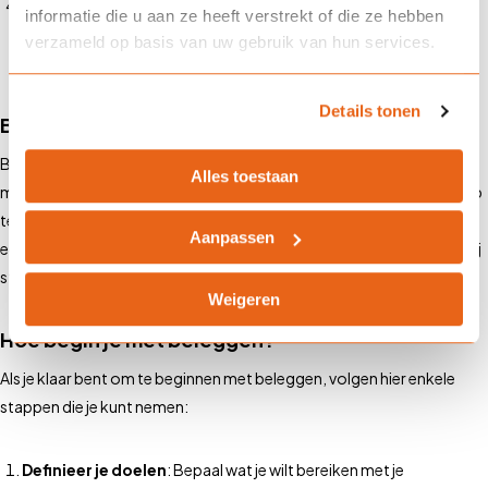
Transparantie en rapportage
: We houden je regelmatig op de
informatie die u aan ze heeft verstrekt of die ze hebben
hoogte van de prestaties van je beleggingen en bieden duidelijke
verzameld op basis van uw gebruik van hun services.
en transparante rapportages.
Details tonen
Beleggen met vertrouwen
Bij Landman Assurantiën geloven we dat succesvol beleggen begint
Alles toestaan
met vertrouwen. We streven ernaar om sterke, langdurige relaties op
te bouwen met onze klanten, gebaseerd op open communicatie en
Aanpassen
eerlijke adviezen. Of je nu een ervaren belegger bent of net begint, wij
staan klaar om je te ondersteunen bij elke stap van je beleggingsreis.
Weigeren
Hoe begin je met beleggen?
Als je klaar bent om te beginnen met beleggen, volgen hier enkele
stappen die je kunt nemen:
Definieer je doelen
: Bepaal wat je wilt bereiken met je