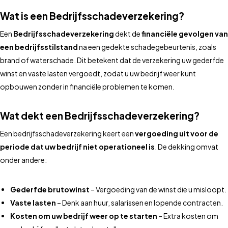
Wat is een Bedrijfsschadeverzekering?
Een
Bedrijfsschadeverzekering
dekt de
financiële gevolgen van
een bedrijfsstilstand
na een gedekte schadegebeurtenis, zoals
brand of waterschade. Dit betekent dat de verzekering uw gederfde
winst en vaste lasten vergoedt, zodat u uw bedrijf weer kunt
opbouwen zonder in financiële problemen te komen.
Wat dekt een Bedrijfsschadeverzekering?
Een bedrijfsschadeverzekering keert een
vergoeding uit voor de
periode dat uw bedrijf niet operationeel is
. De dekking omvat
onder andere:
Gederfde brutowinst
– Vergoeding van de winst die u misloopt.
Vaste lasten
– Denk aan huur, salarissen en lopende contracten.
Kosten om uw bedrijf weer op te starten
– Extra kosten om