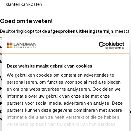
klanten kan kosten.
Goed om te weten!
De uitkering loopt tot de
afgesproken uitkeringstermijn
, meestal
26, 52 of 104 weken. De verzekering is alleen van toepassing als de
schadeoorzaak onder de polisvoorwaarden valt. U kunt de
verzekering uitbreiden met aanvullende dekkingen, zoals extra
kosten voor vervangende huisvesting of leveranciersrisico’s
Deze website maakt gebruik van cookies
We gebruiken cookies om content en advertenties te
Waarom via Landman?
personaliseren, om functies voor social media te bieden
Bij
Landman Assurantiën
begrijpen we dat
elke onderneming
en om ons websiteverkeer te analyseren. Ook delen we
uniek is
. Daarom bieden wij
op maat gemaakte
informatie over uw gebruik van onze site met onze
partners voor social media, adverteren en analyse. Deze
Bedrijfsschadeverzekeringen
die aansluiten bij de specifieke
partners kunnen deze gegevens combineren met andere
behoeften van uw bedrijf. Onze experts helpen u bij het
identificeren
informatie die u aan ze heeft verstrekt of die ze hebben
van de risico’s
en het kiezen van de juiste dekking.
verzameld op basis van uw gebruik van hun services.