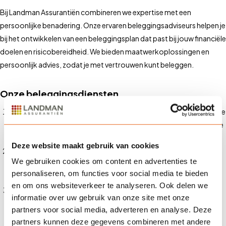
Bij Landman Assurantiën combineren we expertise met een
persoonlijke benadering. Onze ervaren beleggingsadviseurs helpen je
bij het ontwikkelen van een beleggingsplan dat past bij jouw financiële
doelen en risicobereidheid. We bieden maatwerkoplossingen en
persoonlijk advies, zodat je met vertrouwen kunt beleggen.
Onze beleggingsdiensten
Persoonlijk advies
: Onze adviseurs nemen de tijd om je financiële
situatie en doelen te begrijpen, zodat we een beleggingsstrategie
kunnen ontwikkelen die aan jouw behoeften voldoet.
Deze website maakt gebruik van cookies
Portefeuillebeheer
: We bieden actief portefeuillebeheer om
We gebruiken cookies om content en advertenties te
ervoor te zorgen dat je beleggingen optimaal presteren in
personaliseren, om functies voor social media te bieden
verschillende marktomstandigheden.
en om ons websiteverkeer te analyseren. Ook delen we
Marktanalyse en onderzoek
: We voorzien je van gedegen
informatie over uw gebruik van onze site met onze
marktanalyse en onderzoek om je te helpen weloverwogen
partners voor social media, adverteren en analyse. Deze
beleggingsbeslissingen te nemen.
partners kunnen deze gegevens combineren met andere