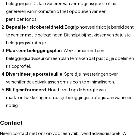
beleggingen. Dit kan variëren van vermogensgroei tot het
genereren van inkomsten of het opbouwen van een
pensioenfonds.
Bepaal je risicobereidheid
: Begrijp hoeveel risico je bereid bent
te nemen met je beleggingen. Dit helpt bij het kiezen van de juiste
beleggingsstrategie.
Maak een beleggingsplan
: Werk samen met een
beleggingsadviseur om een plan te maken dat past bij je doelen en
risicoprofiel.
Diversifieer je portefeuille
: Spreid je investeringen over
verschillende activaklassen om risico’s te minimaliseren.
Blijf geïnformeerd
: Houd jezelf op de hoogte van
marktontwikkelingen en pas je beleggingsstrategie aan wanneer
nodig.
Contact
Neem contact met ons op voor een vrijblijvend adviesgesprek. Wij