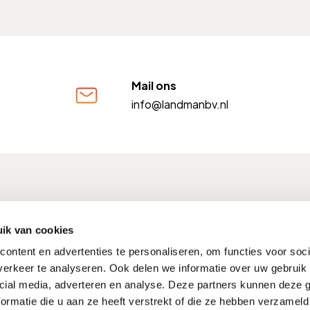
Mail ons
info@landmanbv.nl
FM nummer: 12004009
Kifid nummer: 300001568
BTW
ik van cookies
ontent en advertenties te personaliseren, om functies voor soci
erkeer te analyseren. Ook delen we informatie over uw gebruik 
cial media, adverteren en analyse. Deze partners kunnen deze
Kwaliteitswaarborgen
Noodnummers
Compliment of kl
ormatie die u aan ze heeft verstrekt of die ze hebben verzameld
Hulp buiten werktijden
Verzekeringen Vergelijken