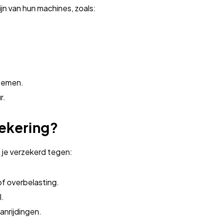
ijn van hun machines, zoals:
temen.
r.
ekering?
 je verzekerd tegen:
of overbelasting.
l.
anrijdingen.