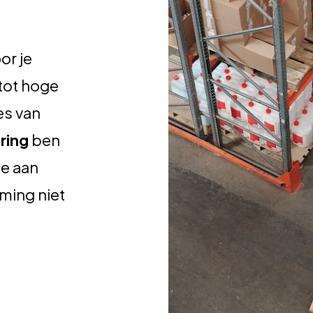
or je
 tot hoge
es van
ring
ben
e aan
ming niet