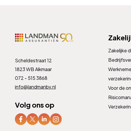
Zakeli
Zakelijke 
Bedrijfsve
Scheldestraat 12
1823 WB Alkmaar
Werknemer
072 - 515 3868
verzekeri
info@landmanbv.nl
Voor de o
Risicoma
Volg ons op
Verzekeri