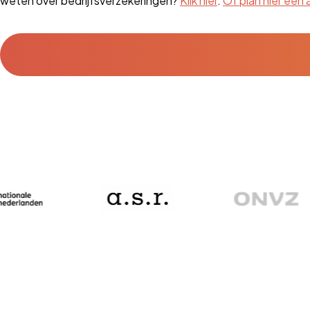
weten over bedrijfsverzekeringen?
Klik hier
.
Of plan hier een 