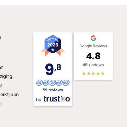
s
Google Reviews
4.8
9
,8
45
reviews
an
ziging
s
59 reviews
erktijden
by
n