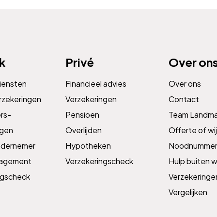
jk
Privé
Over on
diensten
Financieel advies
Over ons
rzekeringen
Verzekeringen
Contact
s­­
Pensioen
Team Landm
ngen
Overlijden
Offerte of wij
ndernemer
Hypotheken
Noodnummer
nagement
Verzekeringscheck
Hulp buiten w
ngscheck
Verzekeringe
Vergelijken