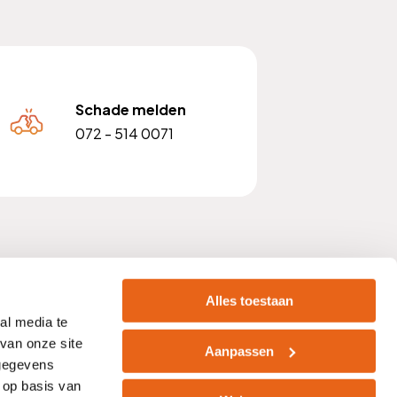
Schade melden
072 - 514 0071
 nummer: NL810903842B01
Alles toestaan
al media te
van onze site
Aanpassen
 gegevens
acht
Zelf afsluiten
Vacatures
 op basis van