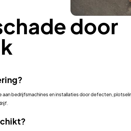
sschade door
uk
ering?
 aan bedrijfsmachines en installaties door defecten, plotse
ijf.
schikt?