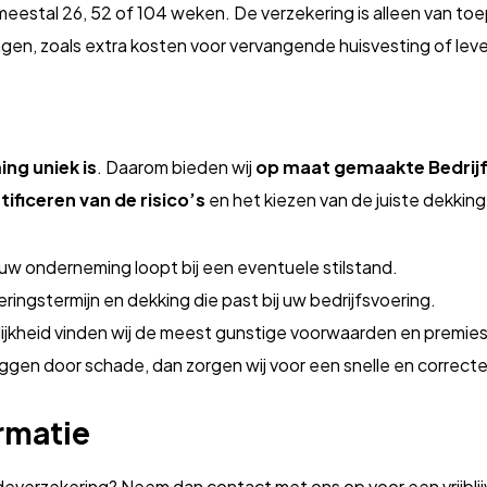
 meestal 26, 52 of 104 weken. De verzekering is alleen van t
gen, zoals extra kosten voor vervangende huisvesting of lever
ng uniek is
. Daarom bieden wij
op maat gemaakte Bedrij
tificeren van de risico’s
en het kiezen van de juiste dekking
 uw onderneming loopt bij een eventuele stilstand.
ringstermijn en dekking die past bij uw bedrijfsvoering.
ijkheid vinden wij de meest gunstige voorwaarden en premies
liggen door schade, dan zorgen wij voor een snelle en correc
rmatie
adeverzekering? Neem dan contact met ons op voor een vrijbli