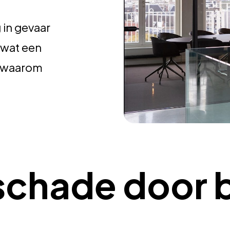
 in gevaar
r wat een
n waarom
sschade door 