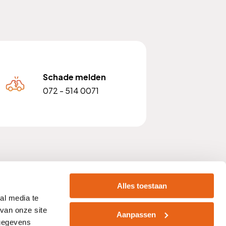
Schade melden
072 - 514 0071
 nummer: NL810903842B01
Alles toestaan
al media te
van onze site
Aanpassen
 gegevens
acht
Zelf afsluiten
Vacatures