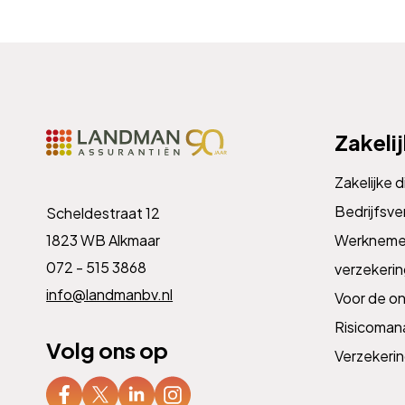
Zakeli
Zakelijke 
Bedrijfsve
Scheldestraat 12
1823 WB Alkmaar
Werknemer
072 - 515 3868
verzekeri
info@landmanbv.nl
Voor de o
Risicoma
Volg ons op
Verzekeri