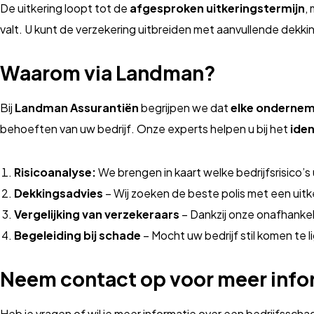
De uitkering loopt tot de
afgesproken uitkeringstermijn
,
valt. U kunt de verzekering uitbreiden met aanvullende dekkin
Waarom via Landman?
Bij
Landman Assurantiën
begrijpen we dat
elke ondernemi
behoeften van uw bedrijf. Onze experts helpen u bij het
iden
Risicoanalyse:
We brengen in kaart welke bedrijfsrisico’s
Dekkingsadvies
– Wij zoeken de beste polis met een uitke
Vergelijking van verzekeraars
– Dankzij onze onafhankel
Begeleiding bij schade
– Mocht uw bedrijf stil komen te 
Neem contact op voor meer info
Heb je vragen of wil je meer informatie over een bedrijfssch