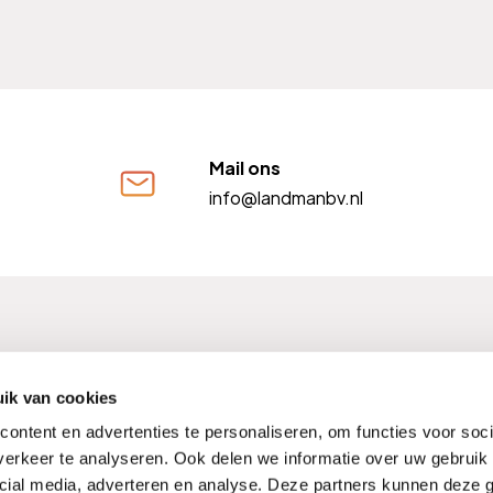
Mail ons
info@landmanbv.nl
FM nummer: 12004009
Kifid nummer: 300001568
BTW
ik van cookies
ontent en advertenties te personaliseren, om functies voor soci
erkeer te analyseren. Ook delen we informatie over uw gebruik 
cial media, adverteren en analyse. Deze partners kunnen deze
Kwaliteitswaarborgen
Noodnummers
Compliment of kl