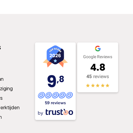
s
Google Reviews
4.8
9
,8
45
reviews
an
ziging
s
59 reviews
erktijden
by
n