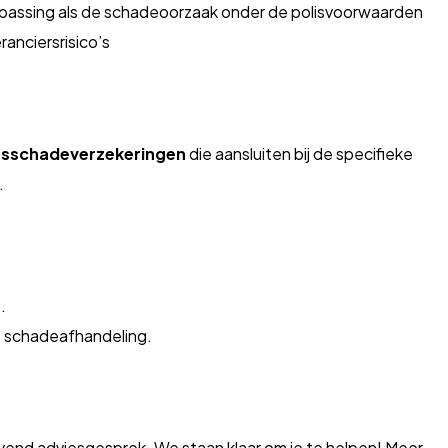
oepassing als de schadeoorzaak onder de polisvoorwaarden
anciersrisico’s
fsschadeverzekeringen
die aansluiten bij de specifieke
.
.
te schadeafhandeling.
jvend adviesgesprek. We staan klaar om je te helpen! Meer