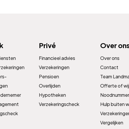
jk
Privé
Over on
diensten
Financieel advies
Over ons
rzekeringen
Verzekeringen
Contact
s­­
Pensioen
Team Landm
ngen
Overlijden
Offerte of wij
ndernemer
Hypotheken
Noodnummer
nagement
Verzekeringscheck
Hulp buiten w
ngscheck
Verzekeringe
Vergelijken