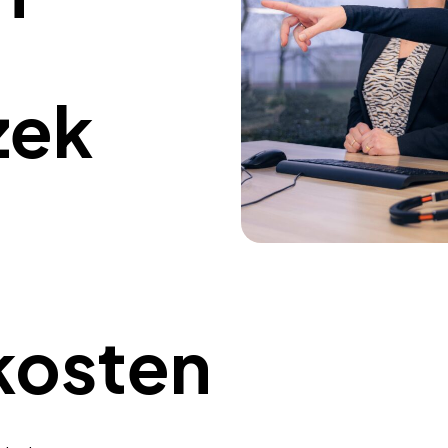
zek
kosten