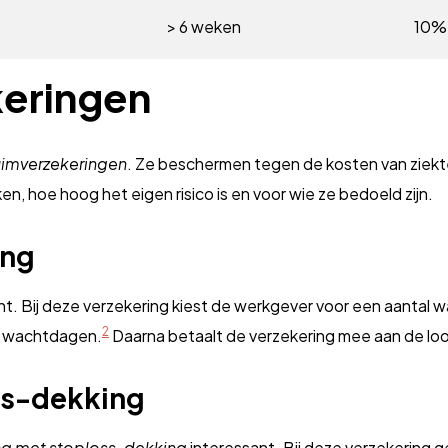
> 6 weken
10% 
keringen
zuimverzekeringen
. Ze beschermen tegen de kosten van ziektev
en, hoe hoog het eigen risico is en voor wie ze bedoeld zijn.
ing
nt. Bij deze verzekering kiest de werkgever voor een aantal w
2
20 wachtdagen.
Daarna betaalt de verzekering mee aan de lo
ss-dekking
ng met stoploss-dekking
interessant. Bij deze verzekering 