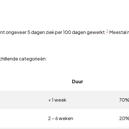
2
t ongeveer 5 dagen ziek per 100 dagen gewerkt.
Meestal m
schillende categorieën:
Duur
< 1 week
70% 
2 – 6 weken
20% 