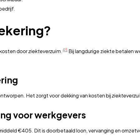
edrijf.
zekering?
4
5
kosten door
ziekteverzuim
.
Bij langdurige ziekte betalen w
ering
 ontworpen. Het zorgt voor dekking van kosten bij
ziekteverzu
ing voor werkgevers
gemiddeld €405. Dit is doorbetaald loon, vervanging en omzetve