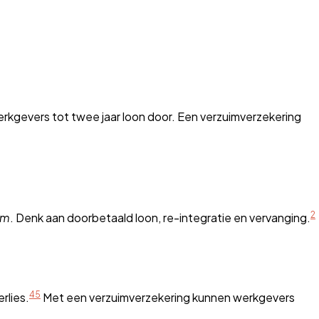
erkgevers tot twee jaar loon door. Een verzuimverzekering
2
im
. Denk aan doorbetaald loon, re-integratie en vervanging.
4
5
rlies.
Met een verzuimverzekering kunnen werkgevers