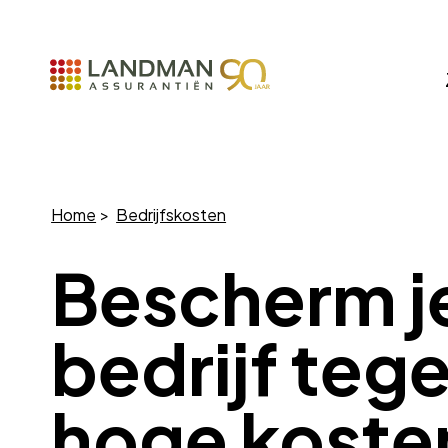
Home
Bedrijfskosten
Bescherm j
bedrijf teg
hoge koste