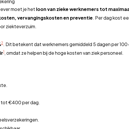
ekering
gever moet je het
loon van zieke werknemers tot maximaal
kosten, vervangingskosten en preventie
. Per dag kost 
or ziekteverzuim.
2
%
. Dit betekent dat werknemers gemiddeld 5 dagen per 100 dag
1
ir
, omdat ze helpen bij de hoge kosten van ziek personeel.
kte.
 tot €400 per dag.
neelsverzekeringen.
schikbaar.