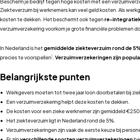
Bescherm je bedrijf tegen hoge kosten met een verzuimverz
Ziekteverzuim bij werknemers kan veel geld kosten. Als werk
kosten te dekken. Het beschermt ook tegen
re-integratie
verzuimverzekering voorkom je grote financiële problemen do
In Nederland is het
gemiddelde ziekteverzuim rond de 5
1
precies te voorspellen
.
Verzuimverzekeringen zijn popula
Belangrijkste punten
Werkgevers moeten tot twee jaar loon doorbetalen bij zie
Een verzuimverzekering helpt deze kosten te dekken.
De kosten voor een zieke werknemer zijn gemiddeld €250
Het ziekteverzuim ligt in Nederland rond de 5%.
Verzuimverzekeringen zijn vaak de eerste keuze bij perso
Er zijn
verschillende soorten verzuimverzekeringen
be