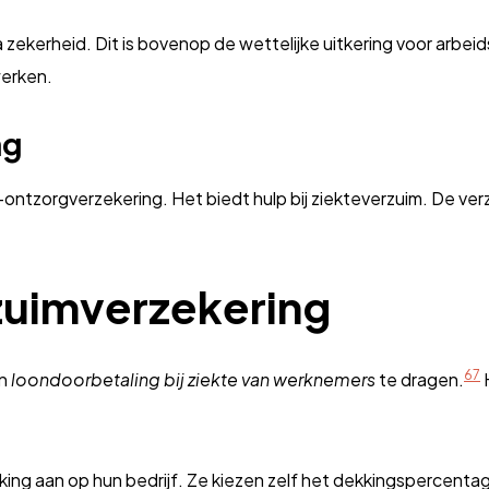
 zekerheid. Dit is bovenop de wettelijke uitkering voor arbei
werken.
ng
ontzorgverzekering. Het biedt hulp bij ziekteverzuim. De ver
zuimverzekering
6
7
an
loondoorbetaling bij ziekte van werknemers
te dragen.
H
king aan op hun bedrijf. Ze kiezen zelf het dekkingspercentage