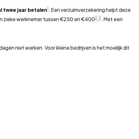
1
 twee jaar betalen
. Een verzuimverzekering helpt deze
2
3
een zieke werknemer tussen €250 en €400
,
. Met een
en niet werken. Voor kleine bedrijven is het moeilijk dit