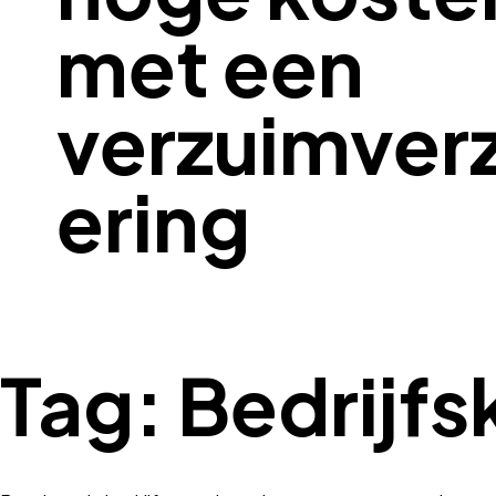
met een
verzuimver
ering
Tag:
Bedrijfs