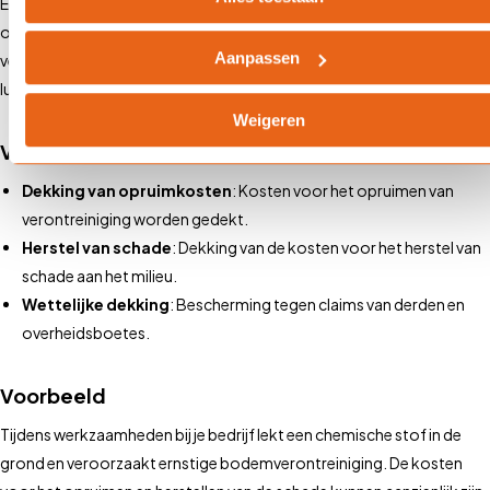
Een milieuschadeverzekering (MSV) dekt de kosten voor het
opruimen en herstellen van milieuschade die door jouw bedrijf is
Aanpassen
veroorzaakt. Dit kan gaan om bodem-, water- of
luchtverontreiniging.
Weigeren
Voordelen van een MSV:
Dekking van opruimkosten
: Kosten voor het opruimen van
verontreiniging worden gedekt.
Herstel van schade
: Dekking van de kosten voor het herstel van
schade aan het milieu.
Wettelijke dekking
: Bescherming tegen claims van derden en
overheidsboetes.
Voorbeeld
Tijdens werkzaamheden bij je bedrijf lekt een chemische stof in de
grond en veroorzaakt ernstige bodemverontreiniging. De kosten