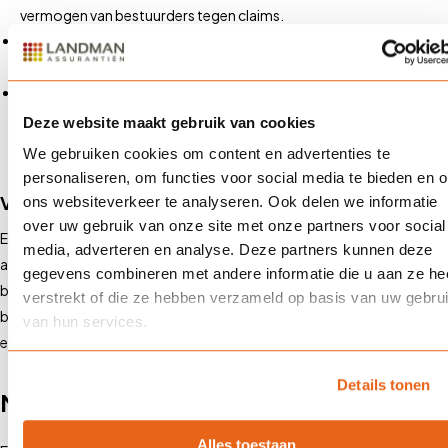
vermogen van bestuurders tegen claims.
Juridische bijstand
: Dekking van juridische kosten bij
rechtszaken.
Gemoedsrust voor bestuurders
: Bestuurders kunnen hun
functie uitoefenen zonder angst voor persoonlijke financiële
Deze website maakt gebruik van cookies
risico’s.
We gebruiken cookies om content en advertenties te
personaliseren, om functies voor social media te bieden en 
Voorbeeld
ons websiteverkeer te analyseren. Ook delen we informatie
over uw gebruik van onze site met onze partners voor social
Een bestuurslid van een bedrijf neemt een besluit dat resulteert in
media, adverteren en analyse. Deze partners kunnen deze
aanzienlijke financiële verliezen voor het bedrijf. Aandeelhouders
gegevens combineren met andere informatie die u aan ze he
besluiten het bestuurslid persoonlijk aansprakelijk te stellen. Met een
verstrekt of die ze hebben verzameld op basis van uw gebru
bestuurdersaansprakelijkheidsverzekering zijn de juridische kosten
van hun services.
en mogelijke schadevergoedingen gedekt.
Details tonen
Milieuschadeverzekering (MSV)
Alles toestaan