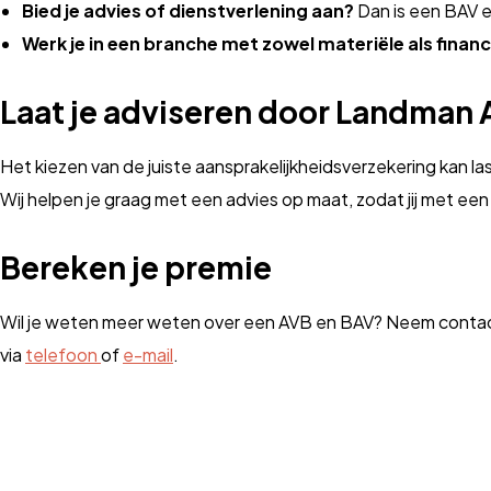
Bied je advies of dienstverlening aan?
Dan is een BAV 
Werk je in een branche met zowel materiële als financi
Laat je adviseren door Landman 
Het kiezen van de juiste aansprakelijkheidsverzekering kan l
Wij helpen je graag met een advies op maat, zodat jij met ee
Bereken je premie
Wil je weten meer weten over een AVB en BAV? Neem contact 
via
telefoon
of
e-mail
.