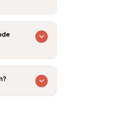
ende
n?