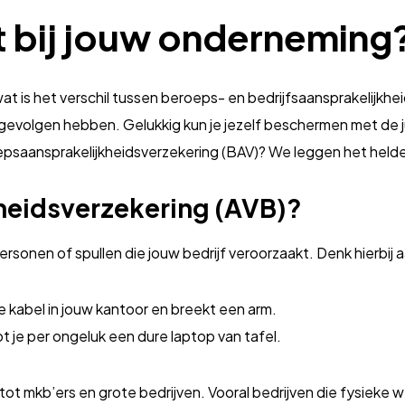
t bij jouw onderneming
t is het verschil tussen beroeps- en bedrijfsaansprakelijkheid?
e gevolgen hebben. Gelukkig kun je jezelf beschermen met de j
eps­aansprakelijkheids­verzekering (BAV)? We leggen het helder
kheids­verzekering (AVB)?
ersonen of spullen die jouw bedrijf veroorzaakt. Denk hierbij 
de kabel in jouw kantoor en breekt een arm.
 je per ongeluk een dure laptop van tafel.
s tot mkb’ers en grote bedrijven. Vooral bedrijven die fysiek