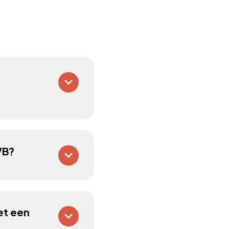
VB?
et een