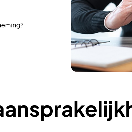
rneming?
aansprakelijk