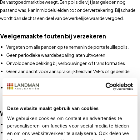
De vastgoedmarkt beweegt. Een polis die vijf jaar geleden nog
passend was, kan inmiddels leiden tot onderverzekering. Bij schade
wordt dan slechts een deel van de werkelijke waarde vergoed.
Veelgemaakte fouten bij verzekeren
Vergeten om alle panden op te nemen in de portefeuillepolis.
Geen periodieke waardebepaling laten uitvoeren.
Onvoldoende dekking bij verbouwingen of transformaties.
Geen aandacht voor aansprakelijkheid van VvE’s of gedeelde
eigendommen.
Persoonlijk advies: Onze experts helpen je bij het kiezen van de
juiste verzekering.
Deze website maakt gebruik van cookies
Welke verzekeringsoplossingen zijn er?
We gebruiken cookies om content en advertenties te
Opstalverzekering
: De basis voor schade aan het pand zelf.
personaliseren, om functies voor social media te bieden
Bedrijfsaansprakelijkheidsverzekering
: Bescherming tegen
en om ons websiteverkeer te analyseren. Ook delen we