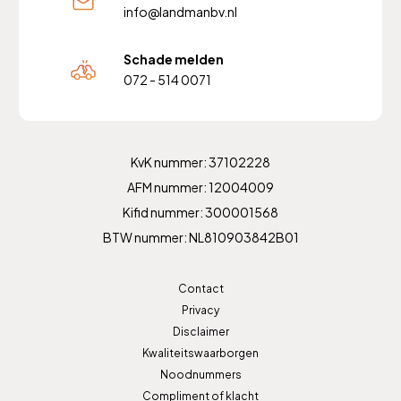
info@landmanbv.nl
Schade melden
072 - 514 0071
KvK nummer: 37102228
AFM nummer: 12004009
Kifid nummer: 300001568
BTW nummer: NL810903842B01
Contact
Privacy
Disclaimer
Kwaliteitswaarborgen
Noodnummers
Compliment of klacht