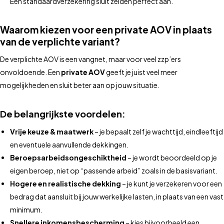
Een standaardverzekering sluit zelden perfect aan.
Waarom kiezen voor een private AOV in plaats
van de verplichte variant?
De verplichte AOV is een vangnet, maar voor veel zzp’ers
onvoldoende. Een
private AOV
geeft je juist veel meer
mogelijkheden en sluit beter aan op jouw situatie.
De belangrijkste voordelen:
Vrije keuze & maatwerk
– je bepaalt zelf je wachttijd, eindleeftijd
en eventuele aanvullende dekkingen.
Beroepsarbeidsongeschiktheid
– je wordt beoordeeld op je
eigen beroep, niet op “passende arbeid” zoals in de basisvariant.
Hogere en realistische dekking
– je kunt je verzekeren voor een
bedrag dat aansluit bij jouw werkelijke lasten, in plaats van een vast
minimum.
Snellere inkomensbescherming
– kies bijvoorbeeld een