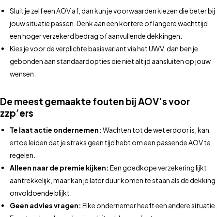
Sluit je zelf een AOV af, dan kun je voorwaarden kiezen die beter bij
jouw situatie passen. Denk aan een kortere of langere wachttijd,
een hoger verzekerd bedrag of aanvullende dekkingen.
Kies je voor de verplichte basisvariant via het UWV, dan ben je
gebonden aan standaardopties die niet altijd aansluiten op jouw
wensen.
De meest gemaakte fouten bij AOV’s voor
zzp’ers
Te laat actie ondernemen:
Wachten tot de wet erdoor is, kan
ertoe leiden dat je straks geen tijd hebt om een passende AOV te
regelen.
Alleen naar de premie kijken:
Een goedkope verzekering lijkt
aantrekkelijk, maar kan je later duur komen te staan als de dekking
onvoldoende blijkt.
Geen advies vragen:
Elke ondernemer heeft een andere situatie.