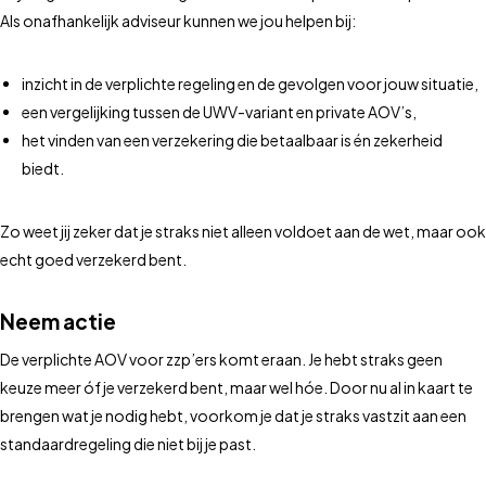
Als onafhankelijk adviseur kunnen we jou helpen bij:
inzicht in de verplichte regeling en de gevolgen voor jouw situatie,
een vergelijking tussen de UWV-variant en private AOV’s,
het vinden van een verzekering die betaalbaar is én zekerheid
biedt.
Zo weet jij zeker dat je straks niet alleen voldoet aan de wet, maar ook
echt goed verzekerd bent.
Neem actie
De verplichte AOV voor zzp’ers komt eraan. Je hebt straks geen
keuze meer óf je verzekerd bent, maar wel hóe. Door nu al in kaart te
brengen wat je nodig hebt, voorkom je dat je straks vastzit aan een
standaardregeling die niet bij je past.