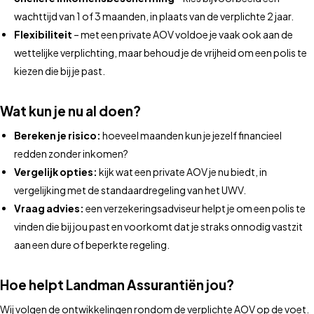
wachttijd van 1 of 3 maanden, in plaats van de verplichte 2 jaar.
Flexibiliteit
– met een private AOV voldoe je vaak ook aan de
wettelijke verplichting, maar behoud je de vrijheid om een polis te
kiezen die bij je past.
Wat kun je nu al doen?
Bereken je risico:
hoeveel maanden kun je jezelf financieel
redden zonder inkomen?
Vergelijk opties:
kijk wat een private AOV je nu biedt, in
vergelijking met de standaardregeling van het UWV.
Vraag advies:
een verzekeringsadviseur helpt je om een polis te
vinden die bij jou past en voorkomt dat je straks onnodig vastzit
aan een dure of beperkte regeling.
Hoe helpt Landman Assurantiën jou?
Wij volgen de ontwikkelingen rondom de verplichte AOV op de voet.