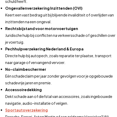
schuld heeft.
Ongevallenverzekering Inzittenden (OVI)
Keert een vast bedrag uit bij blijvende invaliditeit of overlijden van
inzittenden na een ongeval.
Rechtsbijstand voor motorvoertuigen
Juridische hulp bij conflicten na verkeersschade of geschillen over
je voertuig.
Pechhulpverzekering Nederland & Europa
Directe hulp bij autopech, zoals reparatie ter plaatse, transport
naar garage of vervangend vervoer.
No-claimbeschermer
Eén schadeclaim per jaar zonder gevolgen voor je opgebouwde
schadevrije jaren en premie.
Accessoiredekking
Dekt schade aan of diefstal van accessoires, zoals ingebouwde
navigatie, audio-installatie of velgen.
Sportautoverzekering
Porsche, Ferrari, Aston Martin of een zeldzame klassieker? Wij