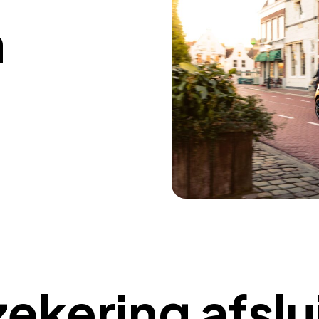
n
ekering afslu