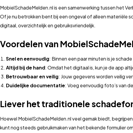
MobielSchadeMelden.nl is een samenwerking tussen het Verbon
Of je nu betrokken bent bij een ongeval of alleen materiële
digitaal, overzichtelijk en gebruiksvriendelijk.
Voordelen van MobielSchadeMel
Snel en eenvoudig
: Binnen een paar minuten is je schade
Altijd bij de hand
: Omdat het digitaal is, kun je de app al
Betrouwbaar en veilig
: Jouw gegevens worden veilig ve
Duidelijke documentatie
: Voeg eenvoudig foto’s van de
Liever het traditionele schadefo
Hoewel MobielSchadeMelden.nl veel gemak biedt, begrijpe
kunt nog steeds gebruikmaken van het bekende formulier om 