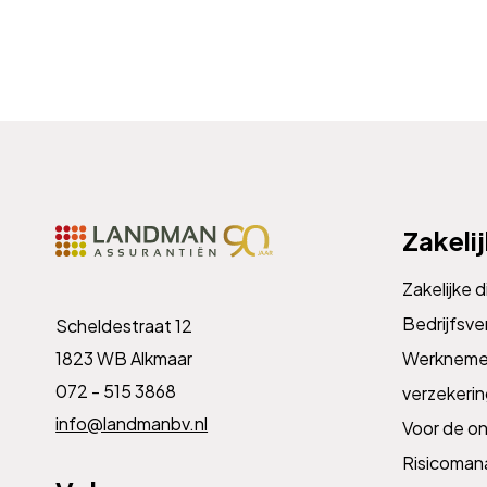
Zakeli
Zakelijke 
Bedrijfsve
Scheldestraat 12
1823 WB Alkmaar
Werknemer
072 - 515 3868
verzekeri
info@landmanbv.nl
Voor de o
Risicoma