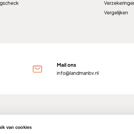
ngscheck
Verzekeringe
Vergelijken
Mail ons
info@landmanbv.nl
FM nummer: 12004009
Kifid nummer: 300001568
BTW
ik van cookies