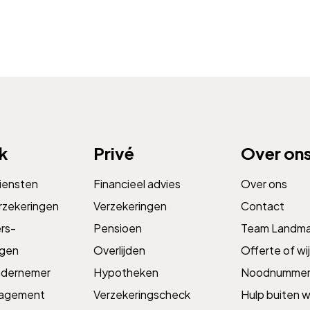
jk
Privé
Over on
diensten
Financieel advies
Over ons
rzekeringen
Verzekeringen
Contact
s­­
Pensioen
Team Landm
ngen
Overlijden
Offerte of wij
ndernemer
Hypotheken
Noodnummer
nagement
Verzekeringscheck
Hulp buiten w