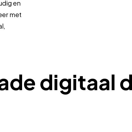
udig en
eer met
l,
ade digitaal