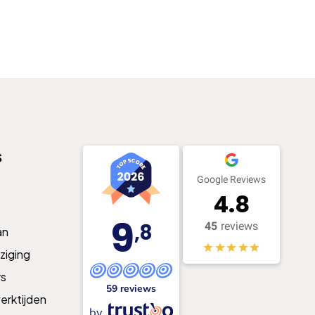
s
Google Reviews
4.8
9
,8
45
reviews
an
ziging
s
59 reviews
erktijden
by