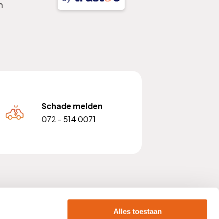
n
Schade melden
072 - 514 0071
 nummer: NL810903842B01
Alles toestaan