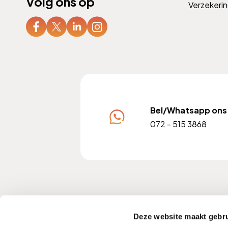
Volg ons op
Verzekeri
Bel/Whatsapp ons
072 - 515 3868
KvK nummer: 37102228
A
Deze website maakt gebru