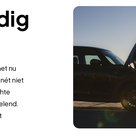
dig
het nu
nét niet
chte
velend.
t