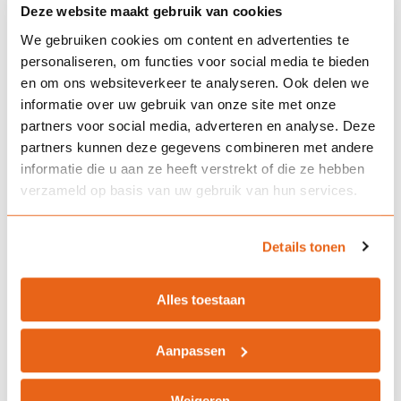
Deze website maakt gebruik van cookies
Hoe wordt de premie bepaald?
We gebruiken cookies om content en advertenties te
personaliseren, om functies voor social media te bieden
en om ons websiteverkeer te analyseren. Ook delen we
informatie over uw gebruik van onze site met onze
Kan ik mijn verzekering tussentijds
partners voor social media, adverteren en analyse. Deze
aanpassen?
partners kunnen deze gegevens combineren met andere
informatie die u aan ze heeft verstrekt of die ze hebben
verzameld op basis van uw gebruik van hun services.
Wat moet ik doen bij een ongeval?
Details tonen
Alles toestaan
Waarom kiezen voor Landman Assurantiën?
Aanpassen
Bij Landman Assurantiën in Alkmaar begrijpen we dat iedereen
Weigeren