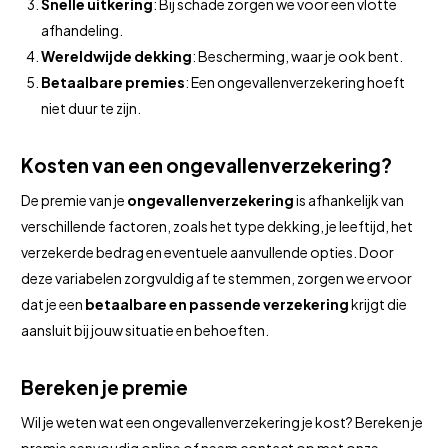
Snelle uitkering
: Bij schade zorgen we voor een vlotte
afhandeling.
Wereldwijde dekking
: Bescherming, waar je ook bent.
Betaalbare premies
: Een ongevallenverzekering hoeft
niet duur te zijn.
Kosten van een ongevallenverzekering?
De premie van je
ongevallenverzekering
is afhankelijk van
verschillende factoren, zoals het type dekking, je leeftijd, het
verzekerde bedrag en eventuele aanvullende opties. Door
deze variabelen zorgvuldig af te stemmen, zorgen we ervoor
dat je een
betaalbare en passende verzekering
krijgt die
aansluit bij jouw situatie en behoeften.
Bereken je premie
Wil je weten wat een ongevallenverzekering je kost? Bereken je
premie eenvoudig online of neem contact op met onze