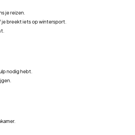
s je reizen.
 je breekt iets op wintersport.
st.
)
hulp nodig hebt.
jgen.
nkamer.