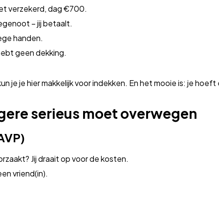
 niet verzekerd, dag €700.
genoot – jij betaalt.
lege handen.
 hebt geen dekking.
kun je je hier makkelijk voor indekken. En het mooie is: je hoef
jongere serieus moet overwegen
(AVP)
zaakt? Jij draait op voor de kosten.
en vriend(in).