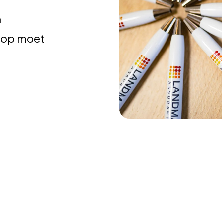
n
e op moet