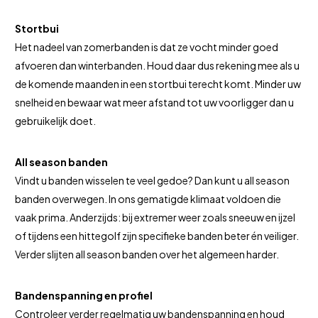
Stortbui
Het nadeel van zomerbanden is dat ze vocht minder goed
afvoeren dan winterbanden. Houd daar dus rekening mee als u
de komende maanden in een stortbui terecht komt. Minder uw
snelheid en bewaar wat meer afstand tot uw voorligger dan u
gebruikelijk doet.
All season banden
Vindt u banden wisselen te veel gedoe? Dan kunt u all season
banden overwegen. In ons gematigde klimaat voldoen die
vaak prima. Anderzijds: bij extremer weer zoals sneeuw en ijzel
of tijdens een hittegolf zijn specifieke banden beter én veiliger.
Verder slijten all season banden over het algemeen harder.
Bandenspanning en profiel
Controleer verder regelmatig uw bandenspanning en houd