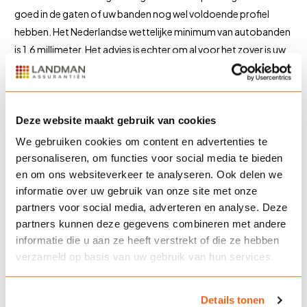
goed in de gaten of uw banden nog wel voldoende profiel
hebben. Het Nederlandse wettelijke minimum van autobanden
is 1,6 millimeter. Het advies is echter om al voor het zover is uw
banden te vervangen: zomerbanden vanaf een profieldiepte
van 2 millimeter en winterbanden vanaf 4 millimeter. In
Oostenrijk is 4 millimeter trouwens het wettelijke minimum
Deze website maakt gebruik van cookies
voor winterbanden.
We gebruiken cookies om content en advertenties te
personaliseren, om functies voor social media te bieden
Versleten banden en uw autoverzekering
en om ons websiteverkeer te analyseren. Ook delen we
Raakt u betrokken bij een ongeval en blijkt dat uw banden te
informatie over uw gebruik van onze site met onze
weinig profiel hebben? Dan kan dat gevolgen hebben voor de
partners voor social media, adverteren en analyse. Deze
uitkering van uw autoverzekering. Maar het is vooral gevaarlijk,
partners kunnen deze gegevens combineren met andere
voor u en uw mede-weggebruikers.
informatie die u aan ze heeft verstrekt of die ze hebben
verzameld op basis van uw gebruik van hun services.
Meer informatie
Heeft u een vraag naar aanleiding van dit artikel? Neem dan
Details tonen