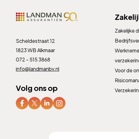
Zakeli
Zakelijke 
Bedrijfsve
Scheldestraat 12
1823 WB Alkmaar
Werknemer
072 - 515 3868
verzekeri
info@landmanbv.nl
Voor de o
Risicoma
Volg ons op
Verzekeri