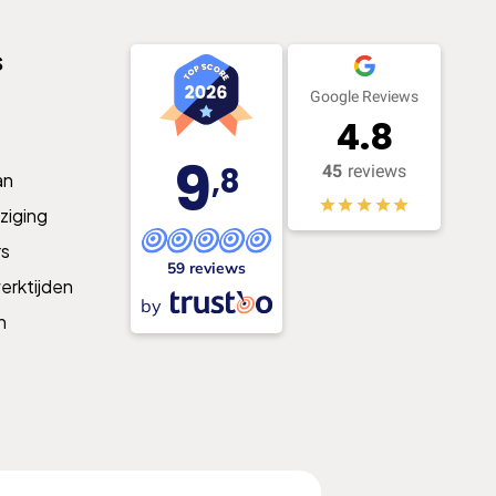
s
Google Reviews
4.8
9
,8
45
reviews
an
ziging
s
59 reviews
erktijden
by
n