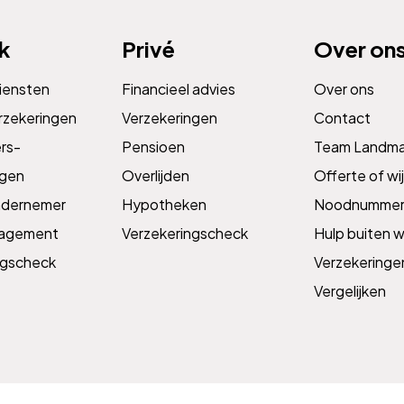
jk
Privé
Over on
diensten
Financieel advies
Over ons
rzekeringen
Verzekeringen
Contact
s­­
Pensioen
Team Landm
ngen
Overlijden
Offerte of wij
ndernemer
Hypotheken
Noodnummer
nagement
Verzekeringscheck
Hulp buiten w
ngscheck
Verzekeringe
Vergelijken