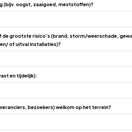
g (bijv. oogst, zaaigoed, meststoffen)?
jf de grootste risico’s (brand, storm/weerschade, gewa
n/ of uitval installaties)?
t en tijdelijk):
leveranciers, bezoekers) welkom op het terrein?