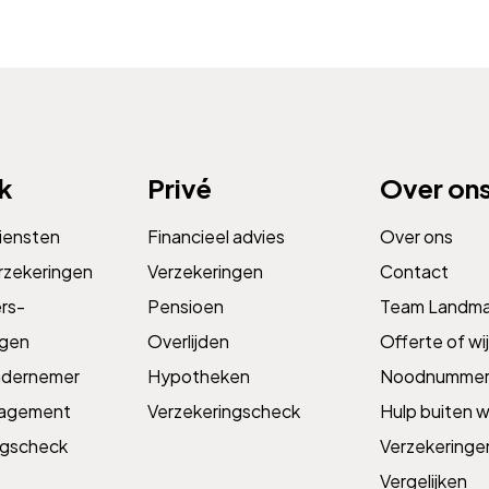
jk
Privé
Over on
diensten
Financieel advies
Over ons
rzekeringen
Verzekeringen
Contact
s­­
Pensioen
Team Landm
ngen
Overlijden
Offerte of wij
ndernemer
Hypotheken
Noodnummer
nagement
Verzekeringscheck
Hulp buiten w
ngscheck
Verzekeringe
Vergelijken