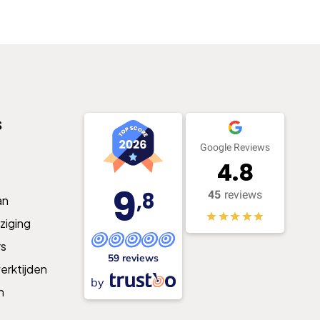
s
Google Reviews
4.8
9
,8
45
reviews
an
ziging
s
59 reviews
erktijden
by
n