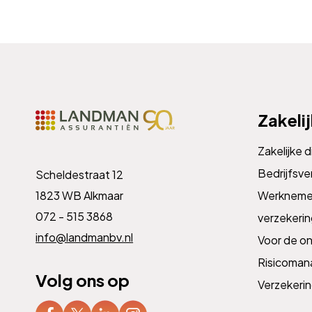
Zakeli
Zakelijke 
Bedrijfsve
Scheldestraat 12
1823 WB Alkmaar
Werknemer
072 - 515 3868
verzekeri
info@landmanbv.nl
Voor de o
Risicoma
Volg ons op
Verzekeri